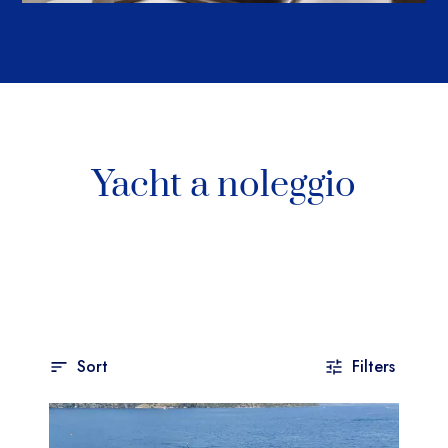
Yacht a noleggio