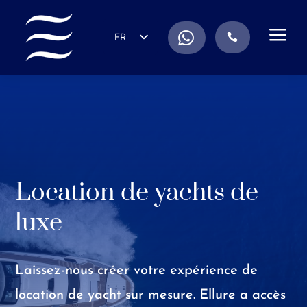
a
.
FR
.
EN
ES
IT
DE
RU
PT
Location de yachts de
luxe
Laissez-nous créer votre expérience de
location de yacht sur mesure. Ellure a accès