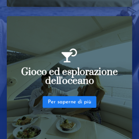
Gioco ed esplorazione dell'oceano

SeaBob, moto d'acqua,
Giocattoli di qualità:
tavole da paddle, kayak e attrezzatura per lo
Gioco ed esplorazione
Divertimento in
snorkeling e le immersioni.
dell'oceano
Traini e gommoni, banana boat,
famiglia:
Esperienze di lusso:
wakeboard e sci d'acqua.
Piscine galleggianti, aliscafi elettrici e tender per
l'inseguimento.
Per saperne di più
Noleggio ora