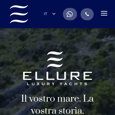
a
.
IT
.
EN
Video
ES
Player
DE
FR
RU
PT
Il vostro mare. La
vostra storia.