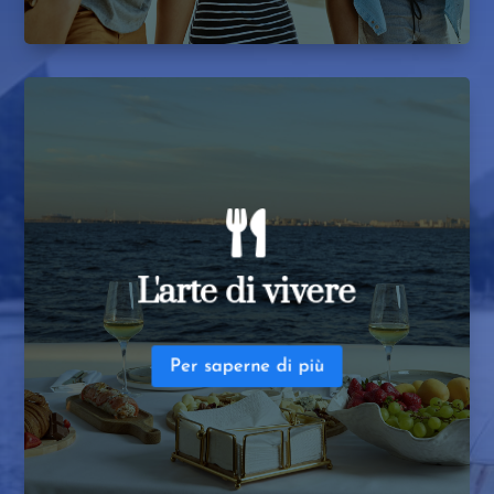
Noleggio ora

mondiale.
vetrine private e apparizioni di artisti di fama
le stelle.
Arte e cultura:
Mostre d'arte curate,
L'arte di vivere
pietre miliari, ospitati a bordo o in banchina sotto
privati su misura per compleanni, anniversari e
cinematografiche private.
Celebrazioni:
Eventi
mondiale, spettacoli dal vivo, proiezioni
Per saperne di più
Intrattenimento:
Ospitare eventi di DJ di livello
L'arte di vivere