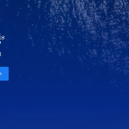
is
?
l
m