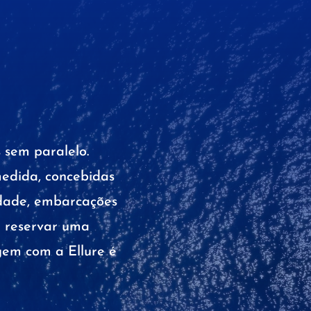
 sem paralelo.
medida, concebidas
idade, embarcações
a reservar uma
gem com a Ellure é