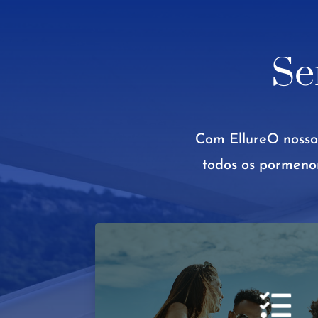
Se
Com Ellure
O nosso
todos os pormeno
Serviço personalizad

Chefs privados que oferecem cozinha de c