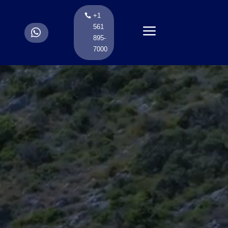
+1
a
561
.
895-
7000