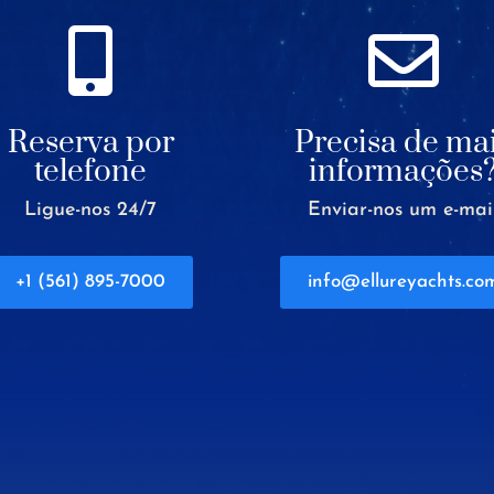


Reserva por
Precisa de ma
telefone
informações
Ligue-nos 24/7
Enviar-nos um e-mai
+1 (561) 895-7000
info@ellureyachts.co