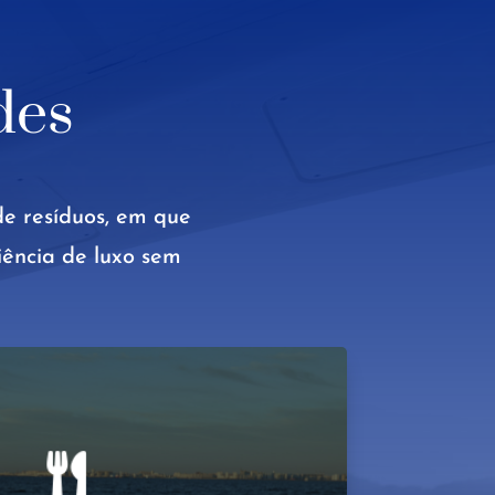
des
e resíduos, em que
ência de luxo sem
Fretar agora

 de artistas de renome mundial.