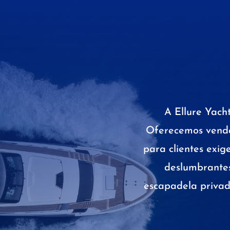
A Ellure Yach
Oferecemos vendas
para clientes exi
deslumbrantes
escapadela privad