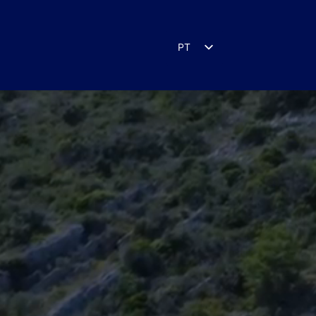
PT
EN
ES
IT
DE
FR
RU