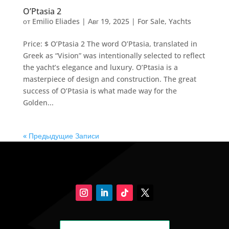
O’Ptasia 2
от
Emilio Eliades
|
Авг 19, 2025
|
For Sale
,
Yachts
Price: $ O’Ptasia 2 The word O’Ptasia, translated in
Greek as “Vision” was intentionally selected to reflect
the yacht’s elegance and luxury. O’Ptasia is a
masterpiece of design and construction. The great
success of O’Ptasia is what made way for the
Golden...
« Предыдущие Записи