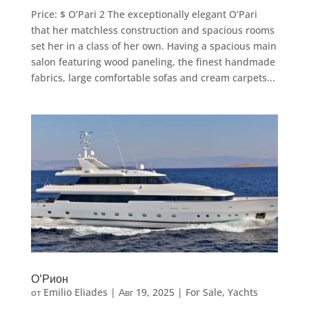
Price: $ O’Pari 2 The exceptionally elegant O’Pari
that her matchless construction and spacious rooms
set her in a class of her own. Having a spacious main
salon featuring wood paneling, the finest handmade
fabrics, large comfortable sofas and cream carpets...
О'Рион
от
Emilio Eliades
|
Авг 19, 2025
|
For Sale
,
Yachts