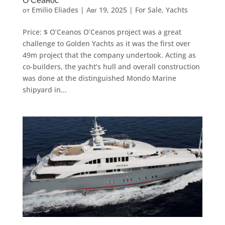
О'Сеанос
от
Emilio Eliades
|
Авг 19, 2025
|
For Sale
,
Yachts
Price: $ O’Ceanos O’Ceanos project was a great
challenge to Golden Yachts as it was the first over
49m project that the company undertook. Acting as
co-builders, the yacht’s hull and overall construction
was done at the distinguished Mondo Marine
shipyard in...