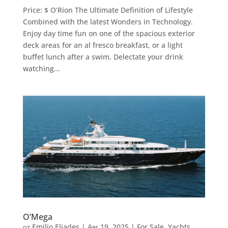
Price: $ O’Rion The Ultimate Definition of Lifestyle
Combined with the latest Wonders in Technology.
Enjoy day time fun on one of the spacious exterior
deck areas for an al fresco breakfast, or a light
buffet lunch after a swim. Delectate your drink
watching...
O’Mega
от
Emilio Eliades
|
Авг 19, 2025
|
For Sale
,
Yachts