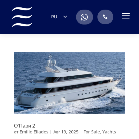
a
.
RU
.
EN
ES
IT
DE
FR
PT
О'Пари 2
от
Emilio Eliades
|
Авг 19, 2025
|
For Sale
,
Yachts